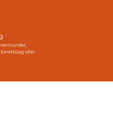
g
nvernrunder,
borettslag eller