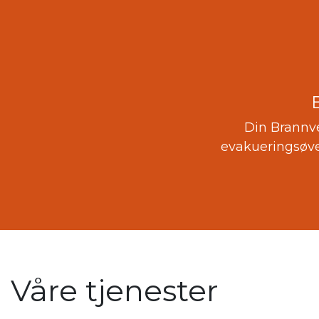
Din Brannve
evakueringsøvel
Våre tjenester