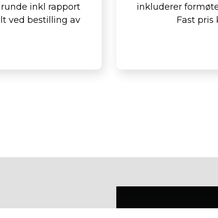
nrunde inkl rapport
inkluderer formøt
lt ved bestilling av
Fast pris 